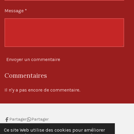
Message *
Envoyer un commentaire
Commentaires
Il n'y a pas encore de commentaire.
Partager
Partager
Ce site Web utilise des cookies pour améliorer
1
2
3
4
5
E
É