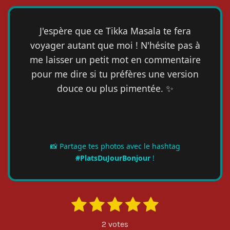
J'espère que ce Tikka Masala te fera
voyager autant que moi ! N'hésite pas à
me laisser un petit mot en commentaire
pour me dire si tu préfères une version
douce ou plus pimentée. ✨
📸 Partage tes photos avec le hashtag
#PlatsDuJourBonjour
!
1
2
3
4
5
E
É
n
é
é
é
é
é
v
v
2 votes