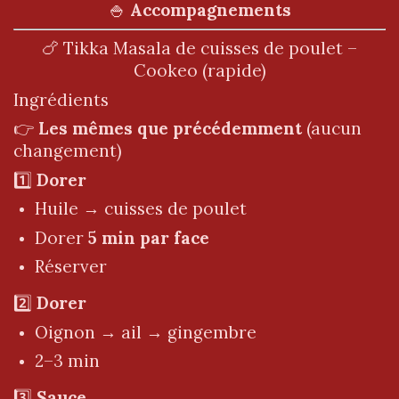
🍚
Accompagnements
🍗 Tikka Masala de cuisses de poulet –
Cookeo (rapide)
Ingrédients
👉
Les mêmes que précédemment
(aucun
changement)
1️⃣
Dorer
Huile → cuisses de poulet
Dorer
5 min par face
Réserver
2️⃣
Dorer
Oignon → ail → gingembre
2–3 min
3️⃣
Sauce