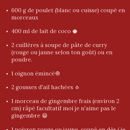
600 g de poulet (blanc ou cuisse) coupé en
morceaux
400 ml de lait de coco 🥥
2 cuillères à soupe de pâte de curry
(rouge ou jaune selon ton goût) ou en
poudre.
1 oignon émincé🧅
2 gousses d'ail hachées 🧄
1 morceau de gingembre frais (environ 2
cm) râpé facultatif moi je n'aime pas le
gingembre 😁
1 poivron rouge ou jaune, coupé en dés ( je