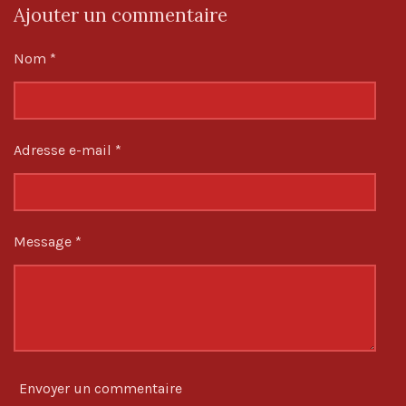
r
r
r
r
Ajouter un commentaire
t
t
t
t
a
a
a
a
g
g
g
g
Nom *
e
e
e
e
r
r
r
r
Adresse e-mail *
Message *
Envoyer un commentaire