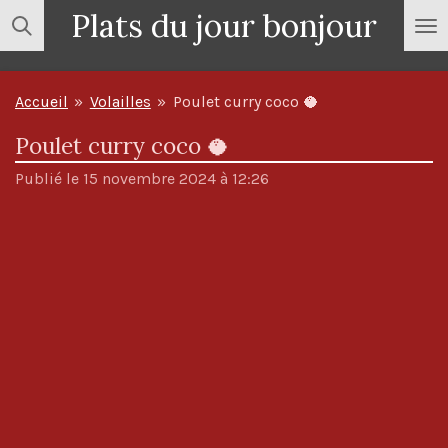
Plats du jour bonjour
Passer
au
contenu
Accueil
»
Volailles
»
Poulet curry coco 🥥
principal
Poulet curry coco 🥥
Publié le 15 novembre 2024 à 12:26