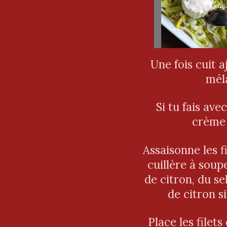
Une fois cuit 
mél
Si tu fais ave
crème
Assaisonne les f
cuillère à soupe
de citron, du se
de citron si
Place les filet