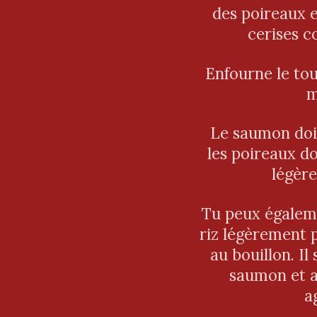
des poireaux e
cerises c
Enfourne le to
m
Le saumon doit
les poireaux do
légèr
Tu peux égalem
riz légèrement 
au bouillon. Il
saumon et a
a