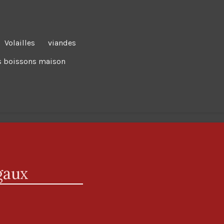
Volailles
viandes
 boissons maison
gaux