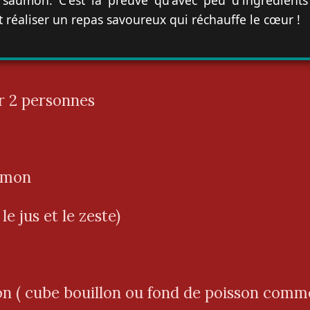
 réaliser un repas savoureux qui réchauffe le cœur !
r 2 personnes
aumon
le jus et le zeste)
on ( cube bouillon ou fond de poisson comme