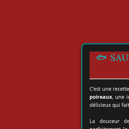
🐟 SA
C'est une recette
poireaux
, une 
délicieux qui fai
La douceur de
parfaitement l