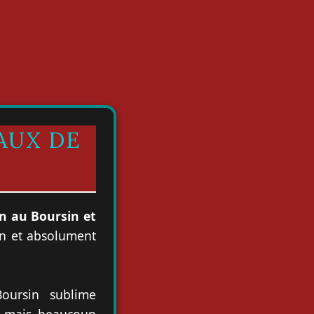
AUX DE
 au Boursin et
ain et absolument
oursin sublime
s mais beaucoup