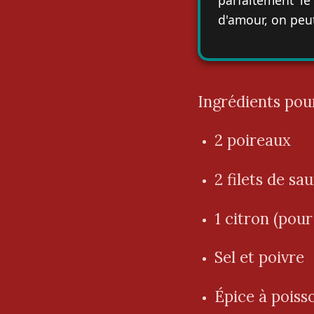
d'amour, on peut
Ingrédients pou
2 poireaux
2 filets de s
1 citron (pour 
Sel et poivre
Épice à poiss