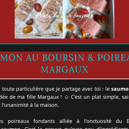
UMON AU BOURSIN & POIRE
MARGAUX
 toute particulière que je partage avec toi : le
saumon
idée de ma fille Margaux ! ☺️ C'est un plat simple, s
t l'unanimité à la maison.
s poireaux fondants alliée à l'onctuosité du B
e saumon. C'est la preuve qu'avec peu d'ingrédient