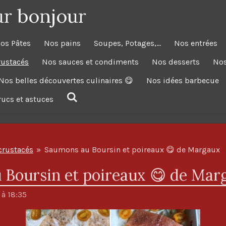
ur bonjour
os Pâtes
Nos pains
Soupes, Potages,...
Nos entrées
rustacés
Nos sauces et condiments
Nos desserts
Nos
Nos belles découvertes culinaires 😋
Nos idées barbecue
trucs et astuces
crustacés
»
Saumons au Boursin et poireaux 😋 de Margaux
 Boursin et poireaux 😋 de Mar
 à 18:35