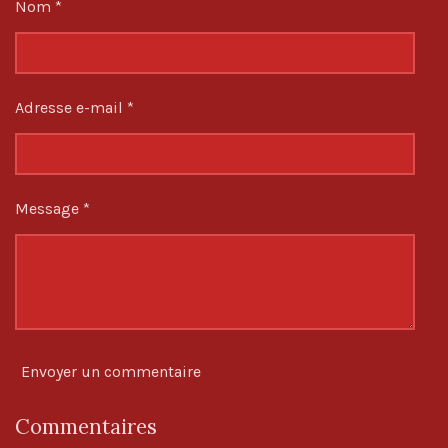
:
Nom *
t
e
e
e
e
5
r
r
r
r
i
o
é
n
t
Adresse e-mail *
o
i
l
e
Message *
s
Envoyer un commentaire
Commentaires