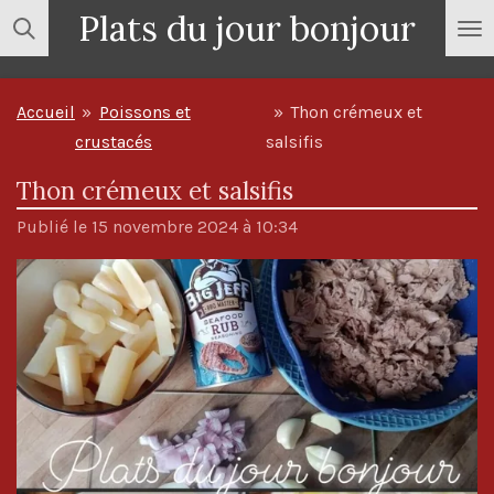
Plats du jour bonjour
Passer
au
contenu
Accueil
»
Poissons et
»
Thon crémeux et
principal
crustacés
salsifis
Thon crémeux et salsifis
Publié le 15 novembre 2024 à 10:34