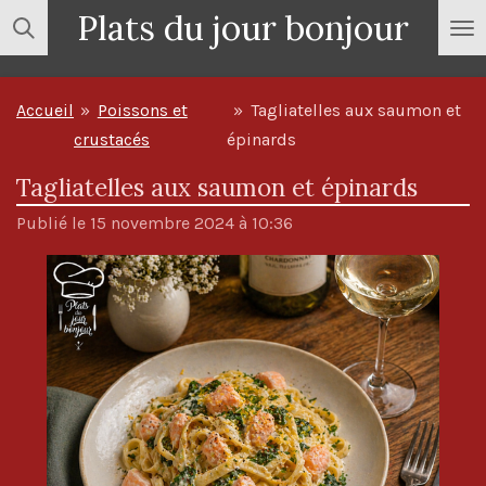
Plats du jour bonjour
Passer
au
contenu
Accueil
»
Poissons et
»
Tagliatelles aux saumon et
principal
crustacés
épinards
Tagliatelles aux saumon et épinards
Publié le 15 novembre 2024 à 10:36