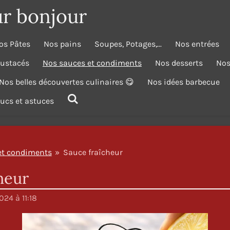
ur bonjour
os Pâtes
Nos pains
Soupes, Potages,...
Nos entrées
rustacés
Nos sauces et condiments
Nos desserts
Nos
Nos belles découvertes culinaires 😋
Nos idées barbecue
trucs et astuces
et condiments
»
Sauce fraîcheur
heur
24 à 11:18