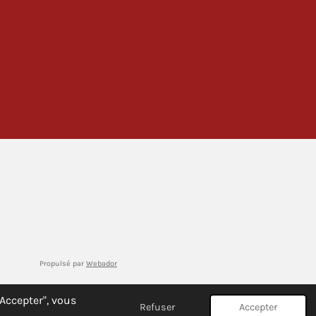
Propulsé par
Webador
"Accepter", vous
Refuser
Accepter