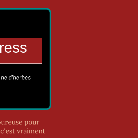
ress
ine d'herbes
voureuse pour
 c'est vraiment