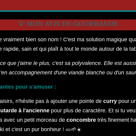
💡 MON AVIS DE GOURMANDE
e vraiment bien son nom ! C'est ma solution magique qu
rapide, sain et qui plaît à tout le monde autour de la tab
e que j'aime le plus, c'est sa polyvalence. Elle est auss
qu'en accompagnement d'une viande blanche ou d'un sau
iantes pour s'amuser :
laisirs, n'hésite pas à ajouter une pointe de
curry
pour un
utarde à l'ancienne
pour plus de caractère. Et si tu veu
-la avec un petit morceau de
concombre
très finement ha
iki et c'est un pur bonheur ! 🥒🌱☀️