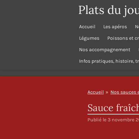
Plats du jo
Passer
au
contenu
Accueil
Les apéros
N
principal
Légumes
Poissons et c
Nos accompagnement
Infos pratiques, histoire, 
Accueil
»
Nos sauces 
Sauce fraîc
Publié le 3 novembre 20