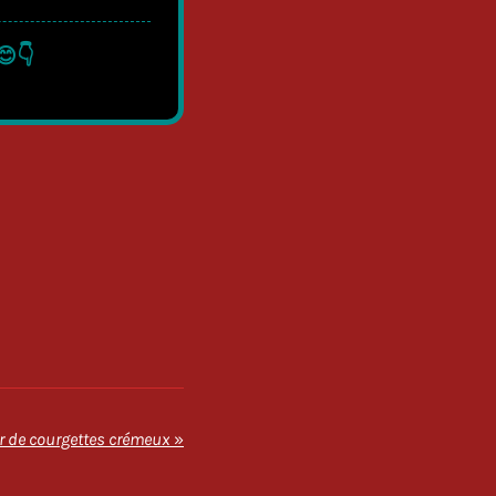
😊👇
r de courgettes crémeux
»