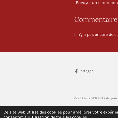
Envoyer un commenta
Commentaire
Il n'y a pas encore de
Partager
É
v
a
© 2024 - 2026 Plats du jour,
l
u
a
Ce site Web utilise des cookies pour améliorer votre expérien
consentez à l'utilisation de tous les cookies.
t