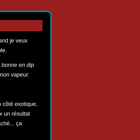
and je veux
le.
i bonne en dip
mon vapeur.
 côté exotique,
x un résultat
ché... ça