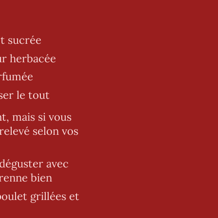
t sucrée
ur herbacée
arfumée
ser le tout
nt, mais si vous
relevé selon vos
 déguster avec
prenne bien
ulet grillées et