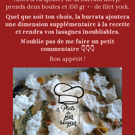
prends deux boules et 150 gr +- de filet york.
Quel que soit ton choix, la burrata ajoutera
une dimension supplémentaire à la recette
et rendra vos lasagnes inoublia
bles.
N'oublie pas de me faire un petit
commentaire 👇👇👇
Bon appétit !