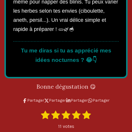
même pour napper des blinis. Tu peux varier
les herbes selon tes envies (ciboulette,
aneth, persil...). Un vrai délice simple et
rapide à préparer ! 🥒🌿🥣
Tu me diras si tu as apprécié mes
idées nocturnes ? 😂👇
Bonne dégustation 😋
Partager
Partager
Partager
Partager
1
2
3
4
5
E
É
n
é
é
é
é
é
v
v
11 votes
o
a