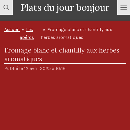
Plats du jour bonjour
Passer
au
contenu
Accueil
»
Les
»
Fromage blanc et chantilly aux
principal
apéros
herbes aromatiques
Fromage blanc et chantilly aux herbes
aromatiques
Publié le 12 avril 2025 à 10:16