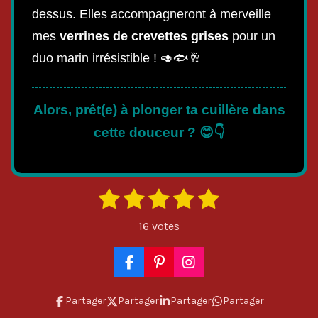
dessus. Elles accompagneront à merveille
mes
verrines de crevettes grises
pour un
duo marin irrésistible ! 🥑🐟🥂
Alors, prêt(e) à plonger ta cuillère dans
cette douceur ? 😊👇
1
2
3
4
5
E
É
n
é
é
é
é
é
v
v
16 votes
o
a
t
t
t
t
t
y
l
o
o
o
o
o
e
F
P
I
u
r
a
i
n
i
i
i
i
i
l
a
c
n
s
Partager
Partager
Partager
Partager
'
l
l
l
l
l
e
t
t
t
é