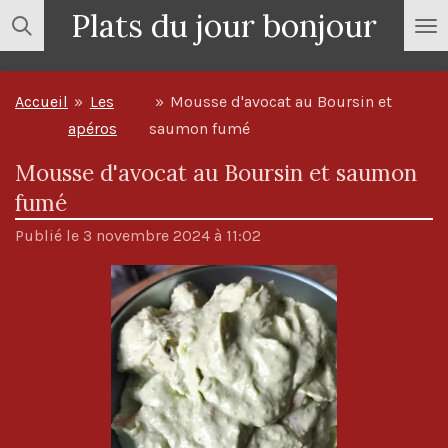
Plats du jour bonjour
Passer
au
contenu
Accueil
»
Les
»
Mousse d'avocat au Boursin et
principal
apéros
saumon fumé
Mousse d'avocat au Boursin et saumon
fumé
Publié le 3 novembre 2024 à 11:02