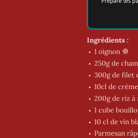
Prépare tes pa
Ingrédients :
1 oignon 🧅
250g de champ
300g de filet 
10cl de crème
200g de riz à 
1 cube bouill
10 cl de vin b
Parmesan râp