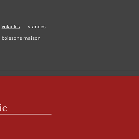
Volailles
viandes
 boissons maison
ie