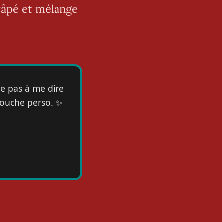
 râpé et mélange
ite pas à me dire
 touche perso. ✨