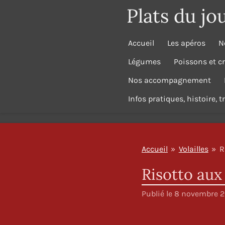
Plats du jo
Passer
au
contenu
Accueil
Les apéros
N
principal
Légumes
Poissons et c
Nos accompagnement
Infos pratiques, histoire, 
Accueil
»
Volailles
»
R
Risotto aux
Publié le 8 novembre 2