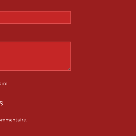
ire
s
 commentaire.