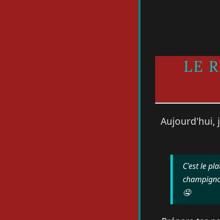
LE 
Aujourd'hui, 
C'est le pl
champignon
🤤