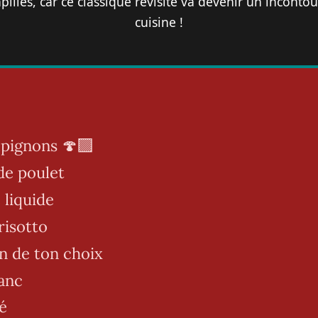
pilles, car ce classique revisité va devenir un inconto
cuisine !
ignons 🍄‍🟫
de poulet
 liquide
risotto
on de ton choix
lanc
é