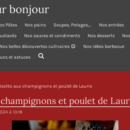
ur bonjour
os Pâtes
Nos pains
Soupes, Potages,...
Nos entrées
rustacés
Nos sauces et condiments
Nos desserts
Nos
Nos belles découvertes culinaires 😋
Nos idées barbecue
trucs et astuces
isotto aux champignons et poulet de Laurie
 champignons et poulet de Laur
024 à 13:18