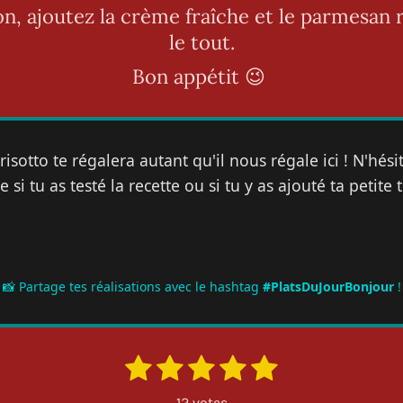
on, ajoutez la crème fraîche et le parmesan
le tout.
Bon appétit 😉
risotto te régalera autant qu'il nous régale ici ! N'hés
si tu as testé la recette ou si tu y as ajouté ta petite
📸 Partage tes réalisations avec le hashtag
#PlatsDuJourBonjour
!
1
2
3
4
5
E
n
é
é
é
é
é
v
12 votes