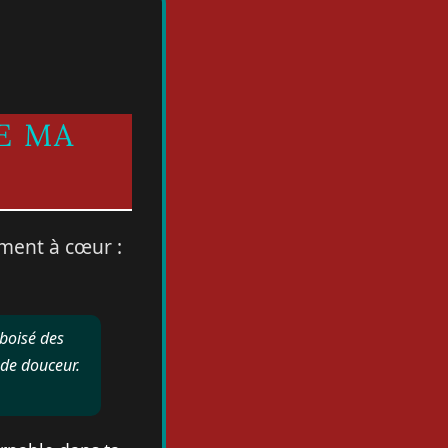
E MA
ement à cœur :
 boisé des
de douceur.