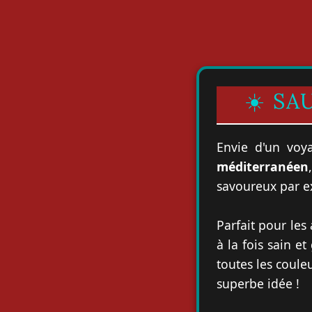
☀️ S
Envie d'un voy
méditerranéen
savoureux par ex
Parfait pour les
à la fois sain e
toutes les coule
superbe idée !