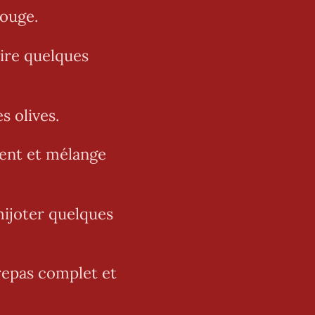
rouge.
uire quelques
s olives.
ment et mélange
 mijoter quelques
repas complet et