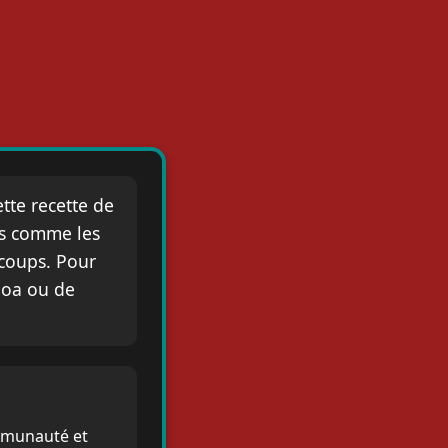
tte recette de
ts comme les
 coups. Pour
noa ou de
mmunauté et