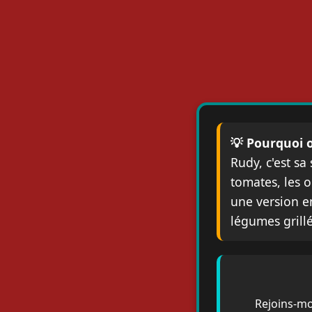
💡 Pourquoi o
Rudy, c'est s
tomates, les 
une version e
légumes grillé
Rejoins-mo