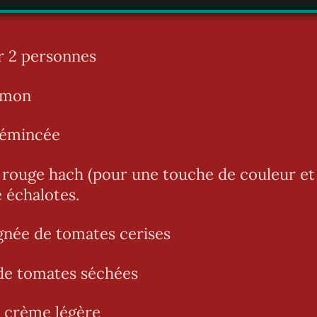
r 2 personnes
aumon
l émincée
n rouge hach (pour une touche de couleur et
 échalotes.
gnée de tomates cerises
de tomates séchées
e crème légère