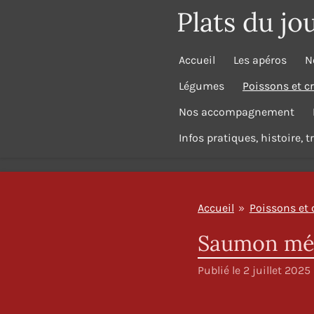
Plats du jo
Passer
au
contenu
Accueil
Les apéros
N
principal
Légumes
Poissons et c
Nos accompagnement
Infos pratiques, histoire, 
Accueil
»
Poissons et 
Saumon méd
Publié le 2 juillet 2025