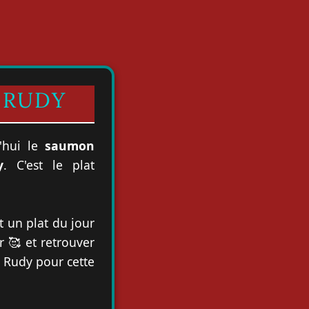
 RUDY
'hui le
saumon
y
. C'est le plat
t un plat du jour
r 🥰 et retrouver
e Rudy pour cette