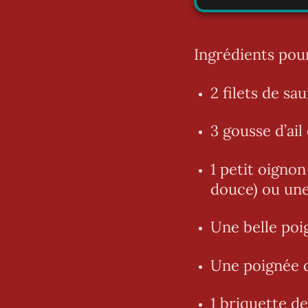
Ingrédients pou
2 filets de s
3 gousse d’ai
1 petit oigno
douce) ou une
Une belle poi
Une poignée 
1 briquette d