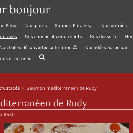
ur bonjour
os Pâtes
Nos pains
Soupes, Potages,...
Nos entrées
rustacés
Nos sauces et condiments
Nos desserts
Nos
Nos belles découvertes culinaires 😋
Nos idées barbecue
trucs et astuces
crustacés
»
Saumon méditerranéen de Rudy
iterranéen de Rudy
 à 10:50