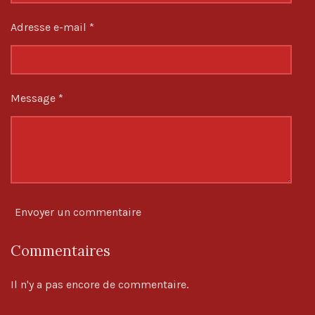
i
l
Adresse e-mail *
e
s
Message *
Envoyer un commentaire
Commentaires
Il n'y a pas encore de commentaire.