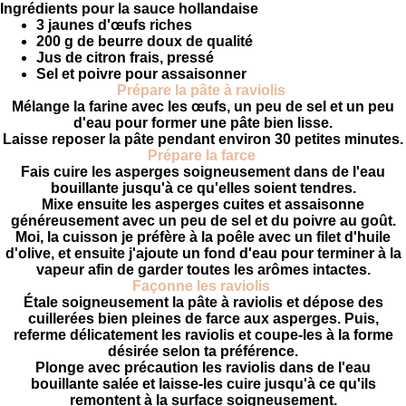
Ingrédients pour la sauce hollandaise
3 jaunes d'œufs riches
200 g de beurre doux de qualité
Jus de citron frais, pressé
Sel et poivre pour assaisonner
Prépare la pâte à raviolis
Mélange la farine avec les œufs, un peu de sel et un peu
d'eau pour former une pâte bien lisse.
Laisse reposer la pâte pendant environ 30 petites minutes.
Prépare la farce
Fais cuire les asperges soigneusement dans de l'eau
bouillante jusqu'à ce qu'elles soient tendres.
Mixe ensuite les asperges cuites et assaisonne
généreusement avec un peu de sel et du poivre au goût.
Moi, la cuisson je préfère à la poêle avec un filet d'huile
d'olive, et ensuite j'ajoute un fond d'eau pour terminer à la
vapeur afin de garder toutes les arômes intactes.
Façonne les raviolis
Étale soigneusement la pâte à raviolis et dépose des
cuillerées bien pleines de farce aux asperges. Puis,
referme délicatement les raviolis et coupe-les à la forme
désirée selon ta préférence.
Plonge avec précaution les raviolis dans de l'eau
bouillante salée et laisse-les cuire jusqu'à ce qu'ils
remontent à la surface soigneusement.