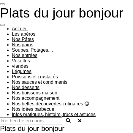
Passer
Plats du jour bonjour
au
contenu
principal
Accueil
Les apéros
Nos Pâtes
Nos pains
Soupes, Potages,...
Nos entrées
Volailles
viandes
Légumes
Poissons et crustacés
Nos sauces et condiments
Nos desserts
Nos boissons maison
Nos accompagnement
Nos belles découvertes culinaires 😋
Nos idées barbecue
Infos pratiques, histoire, trucs et astuces
Plats du jour bonjour