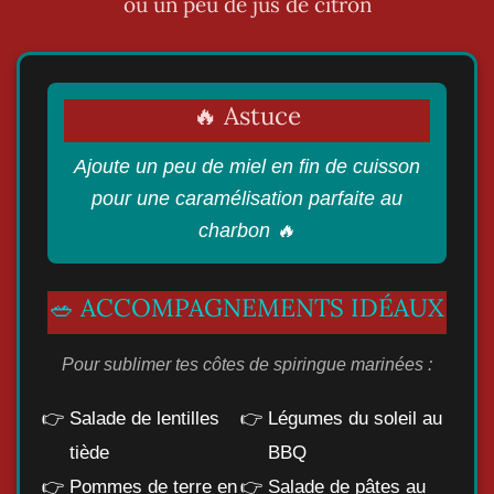
ou un peu de jus de citron
🔥 Astuce
Ajoute un peu de miel en fin de cuisson
pour une caramélisation parfaite au
charbon 🔥
🥗 ACCOMPAGNEMENTS IDÉAUX
Pour sublimer tes côtes de spiringue marinées :
Salade de lentilles
Légumes du soleil au
tiède
BBQ
Pommes de terre en
Salade de pâtes au