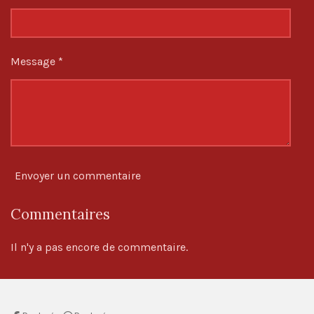
t
o
i
Message *
l
e
s
Envoyer un commentaire
Commentaires
Il n'y a pas encore de commentaire.