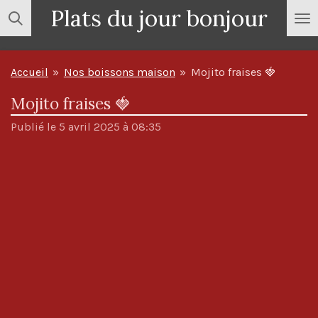
Plats du jour bonjour
Passer
au
contenu
Accueil
»
Nos boissons maison
»
Mojito fraises 🍓
principal
Mojito fraises 🍓
Publié le 5 avril 2025 à 08:35