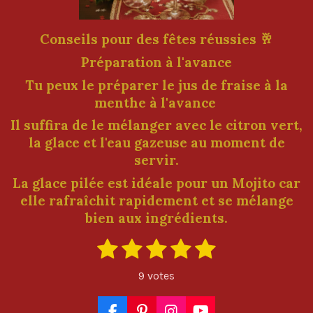
Conseils pour des fêtes réussies 🥂
Préparation à l'avance
Tu peux le préparer le jus de fraise à la
menthe à l'avance
Il suffira de le mélanger avec le citron vert,
la glace et l'eau gazeuse au moment de
servir.
La glace pilée est idéale pour un Mojito car
elle rafraîchit rapidement et se mélange
bien aux ingrédients.
1
2
3
4
5
E
É
n
é
é
é
é
é
v
v
9 votes
o
a
t
t
t
t
t
y
l
e