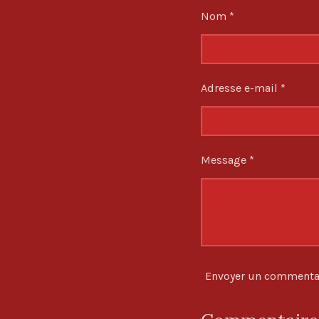
o
e
e
e
Nom *
i
r
r
r
l
e
s
Adresse e-mail *
Message *
Envoyer un commenta