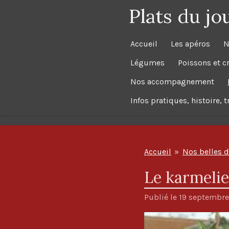
Plats du jo
Passer
au
contenu
Accueil
Les apéros
N
principal
Légumes
Poissons et c
Nos accompagnement
Infos pratiques, histoire, 
Accueil
»
Nos belles d
Le karmelie
Publié le 19 septembre