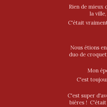
Rien de mieux 
la vill
C'était vraimen
Nous étions en
duo de croquett
Mon épou
C'est toujo
C'est super d'av
bières ! C'étai