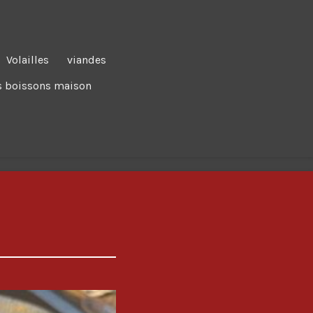
Volailles
viandes
 boissons maison