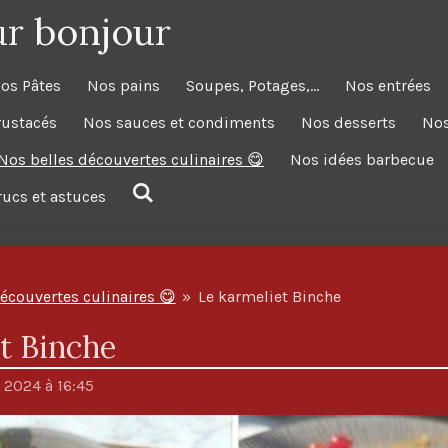
ur bonjour
os Pâtes
Nos pains
Soupes, Potages,...
Nos entrées
rustacés
Nos sauces et condiments
Nos desserts
Nos
Nos belles découvertes culinaires 😋
Nos idées barbecue
trucs et astuces
écouvertes culinaires 😋
»
Le karmeliet Binche
t Binche
 2024 à 16:45