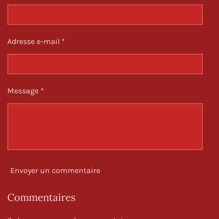
r
r
r
r
i
l
e
Adresse e-mail *
s
Message *
Envoyer un commentaire
Commentaires