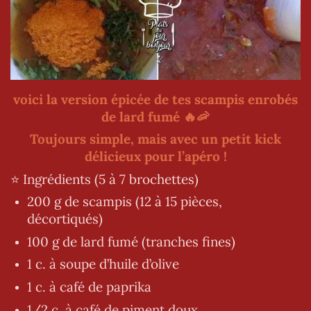
voici la version épicée de tes scampis enrobés
de lard fumé 🔥🦐
Toujours simple, mais avec un petit kick
délicieux pour l’apéro !
⭐️ Ingrédients (5 à 7 brochettes)
200 g de scampis (12 à 15 pièces,
décortiqués)
100 g de lard fumé (tranches fines)
1 c. à soupe d’huile d’olive
1 c. à café de paprika
1/2 c. à café de piment doux