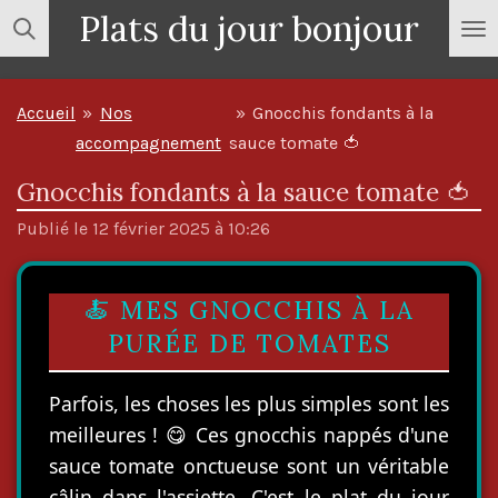
Plats du jour bonjour
Passer
au
contenu
Accueil
»
Nos
»
Gnocchis fondants à la
principal
accompagnement
sauce tomate 🍅
Gnocchis fondants à la sauce tomate 🍅
Publié le 12 février 2025 à 10:26
🍝 MES GNOCCHIS À LA
PURÉE DE TOMATES
Parfois, les choses les plus simples sont les
meilleures ! 😋 Ces gnocchis nappés d'une
sauce tomate onctueuse sont un véritable
câlin dans l'assiette. C'est le plat du jour