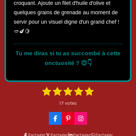
croquant. Ajoute un filet d'huile d'olive et
quelques grains de grenade au moment de
servir pour un visuel digne d'un grand chef !
🥙🍆🍋
Tu me diras si tu as succombé à cette
onctuosité ? 😊👇
1
2
3
4
5
E
É
n
é
é
é
é
é
v
v
17 votes
o
a
t
t
t
t
t
y
l
o
o
o
o
o
e
F
P
I
u
r
a
i
n
i
i
i
i
i
l
a
c
n
s
Partager
Partager
Partager
Partager
'