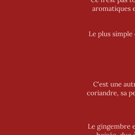
aromatiques e
Le plus simple 
C'est une aut
coriandre, sa p
Le gingembre e
boisée, due 