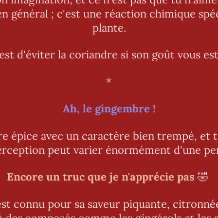
n général ; c'est une réaction chimique spéc
plante.
est d'éviter la coriandre si son goût vous es
*
Ah, le gingembre !
re épice avec un caractère bien trempé, et
erception peut varier énormément d'une per
Encore un truc que je n'apprécie pas
🤣
st connu pour sa saveur piquante, citronné
à des composés comme les gingérols et les 