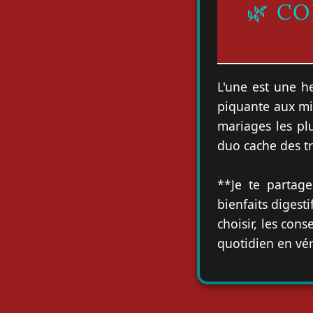
🌿 C
L'une est une h
piquante aux mi
mariages les pl
duo cache des tr
**Je te partage
bienfaits digest
choisir, les con
quotidien en vér