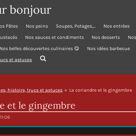
ur bonjour
os Pâtes
Nos pains
Soupes, Potages,...
Nos entrées
rustacés
Nos sauces et condiments
Nos desserts
Nos
Nos belles découvertes culinaires 😋
Nos idées barbecue
trucs et astuces
es, histoire, trucs et astuces
»
La coriandre et le gingembre
e et le gingembre
11:06