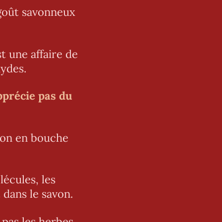
 goût savonneux
t une affaire de
hydes.
pprécie pas du
avon en bouche
écules, les
 dans le savon.
 pas les herbes