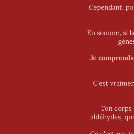
Cependant, pou
En somme, si la
gènes
Je comprends 
C'est vraimen
Ton corps 
aldéhydes, qui
Ce n'est pas t