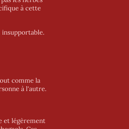
ifique à cette
t insupportable.
 tout comme la
sonne à l'autre.
e et légèrement
shogaols. Ces