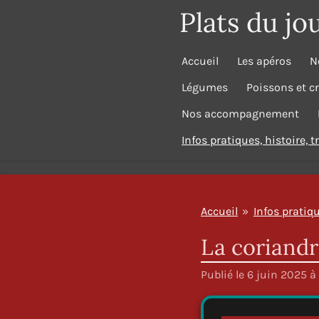
Plats du jo
Passer
au
contenu
Accueil
Les apéros
N
principal
Légumes
Poissons et c
Nos accompagnement
Infos pratiques, histoire, 
Accueil
»
Infos pratiqu
La coriandr
Publié le 6 juin 2025 à 